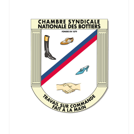
Assemblée générale
AG
News