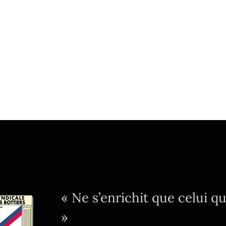
« Ne s’enrichit que celui q
»